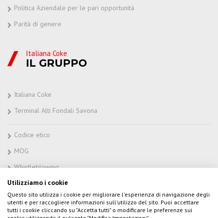
Politica Aziendale per le pari opportunità
Parità di genere
Italiana Coke
IL GRUPPO
Italiana Coke
Terminal Alti Fondali Savona
Codice etico
MOG
Whistleblowing
Utilizziamo i cookie
Questo sito utilizza i cookie per migliorare l'esperienza di navigazione degli
utenti e per raccogliere informazioni sull'utilizzo del sito. Puoi accettare
tutti i cookie cliccando su "Accetta tutti" o modificare le preferenze sui
Copyright © 2017 Italiana Coke s.r.l. –
Privacy Policy
–
Cookie Policy
cookie utilizzando il pulsante "Modifica Impostazioni".