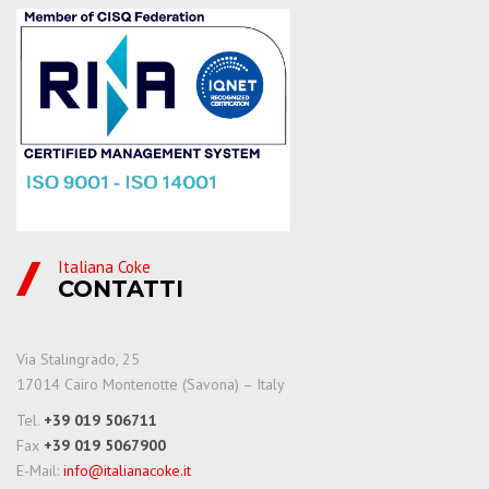
Italiana Coke
CONTATTI
Via Stalingrado, 25
17014 Cairo Montenotte (Savona) – Italy
Tel.
+39 019 506711
Fax
+39 019 5067900
E-Mail:
info@italianacoke.it