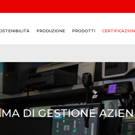
OSTENIBILITÀ
PRODUZIONE
PRODOTTI
CERTIFICAZION
DALLE MATERIE PRIME AI
PRODOTTI FINALI
DOVE FINISCE IL COKE DI
ITALIANA COKE?
EMA DI GESTIONE AZIE