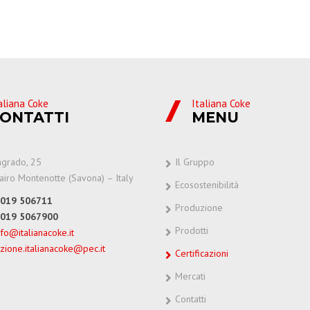
aliana Coke
Italiana Coke
ONTATTI
MENU
ingrado, 25
Il Gruppo
iro Montenotte (Savona) – Italy
Ecosostenibilità
 019 506711
Produzione
 019 5067900
Prodotti
nfo@italianacoke.it
zione.italianacoke@pec.it
Certificazioni
Mercati
Contatti