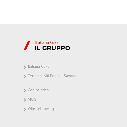
Italiana Coke
IL GRUPPO
Italiana Coke
Terminal Alti Fondali Savona
Codice etico
MOG
Whistleblowing