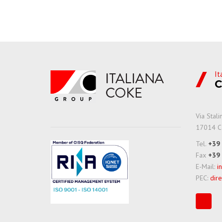
It
C
Via Stal
17014 Ca
Tel.
+39
Fax
+39
E-Mail:
i
PEC:
dire