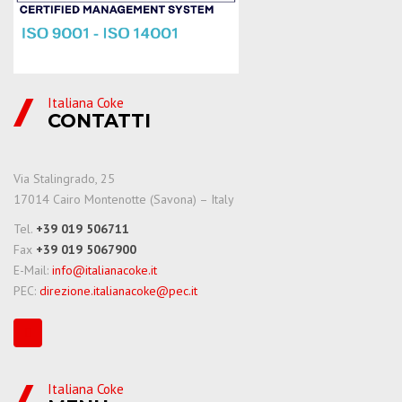
Italiana Coke
CONTATTI
Via Stalingrado, 25
17014 Cairo Montenotte (Savona) – Italy
Tel.
+39 019 506711
Fax
+39 019 5067900
E-Mail:
info@italianacoke.it
PEC:
direzione.italianacoke@pec.it
Italiana Coke