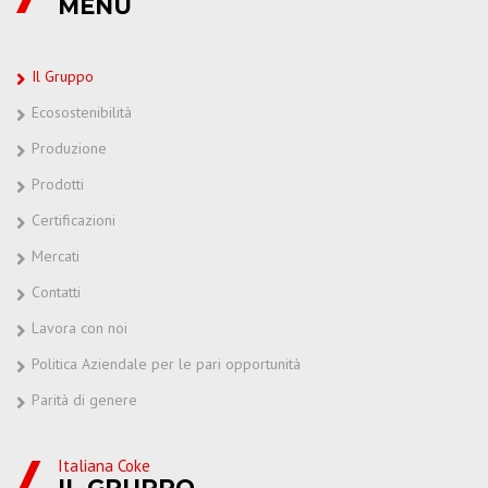
MENU
Il Gruppo
Ecosostenibilità
Produzione
Prodotti
Certificazioni
Mercati
Contatti
Lavora con noi
Politica Aziendale per le pari opportunità
Parità di genere
Italiana Coke
IL GRUPPO