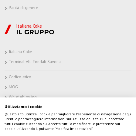
Parità di genere
Italiana Coke
IL GRUPPO
Italiana Coke
Terminal Alti Fondali Savona
Codice etico
MOG
Whistleblowing
Utilizziamo i cookie
Questo sito utilizza i cookie per migliorare l'esperienza di navigazione degli
utenti e per raccogliere informazioni sull'utilizzo del sito. Puoi accettare
tutti i cookie cliccando su "Accetta tutti" o modificare le preferenze sui
Copyright © 2017 Italiana Coke s.r.l. –
Privacy Policy
–
Cookie Policy
cookie utilizzando il pulsante "Modifica Impostazioni".
– sito web creato da
TLC Web Solutions