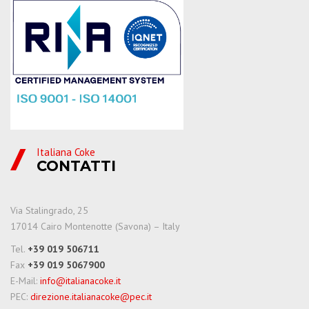
Italiana Coke
CONTATTI
Via Stalingrado, 25
17014 Cairo Montenotte (Savona) – Italy
Tel.
+39 019 506711
Fax
+39 019 5067900
E-Mail:
info@italianacoke.it
PEC:
direzione.italianacoke@pec.it