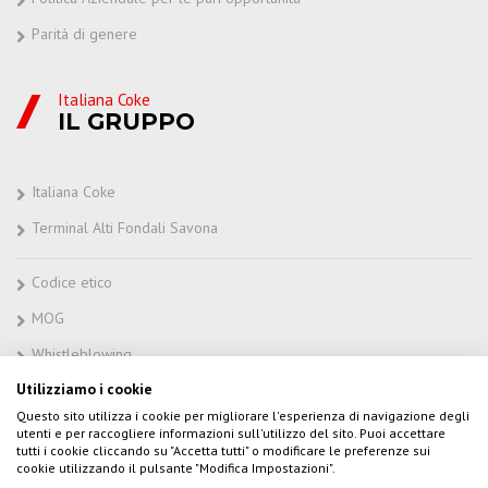
Parità di genere
Italiana Coke
IL GRUPPO
Italiana Coke
Terminal Alti Fondali Savona
Codice etico
MOG
Whistleblowing
Utilizziamo i cookie
Questo sito utilizza i cookie per migliorare l'esperienza di navigazione degli
utenti e per raccogliere informazioni sull'utilizzo del sito. Puoi accettare
tutti i cookie cliccando su "Accetta tutti" o modificare le preferenze sui
Copyright © 2017 Italiana Coke s.r.l. –
Privacy Policy
–
Cookie Policy
cookie utilizzando il pulsante "Modifica Impostazioni".