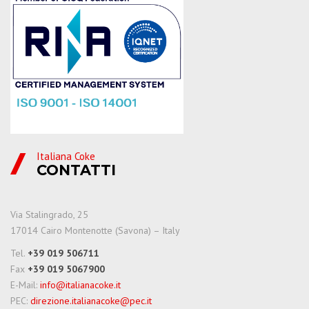
Italiana Coke
CONTATTI
Via Stalingrado, 25
17014 Cairo Montenotte (Savona) – Italy
Tel.
+39 019 506711
Fax
+39 019 5067900
E-Mail:
info@italianacoke.it
PEC:
direzione.italianacoke@pec.it