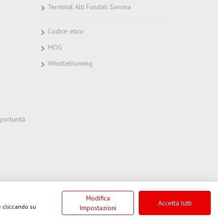
Terminal Alti Fondali Savona
Codice etico
MOG
Whistleblowing
portunità
Modifica
LC Web Solutions
Accetta tutti
ie cliccando su
Impostazioni
0 i.v.