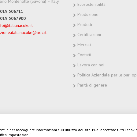
iro Montenotte (Savona) – Italy
Ecosostenibilità
 019 506711
Produzione
 019 5067900
Prodotti
nfo@italianacoke.it
zione.italianacoke@pec.it
Certificazioni
Mercati
Contatti
Lavora con noi
Politica Aziendale per le pari op
Parità di genere
Italiana Coke s.r.l. –
Privacy Policy
–
Cookie Policy
– sito web creato da
T
nti e per raccogliere informazioni sull'utilizzo del sito. Puoi accettare tutti i cook
 01741840993 | R.I. di Genova 01741840993 | Cap. Soc. Euro 13.200.000,0
ifica Impostazioni".