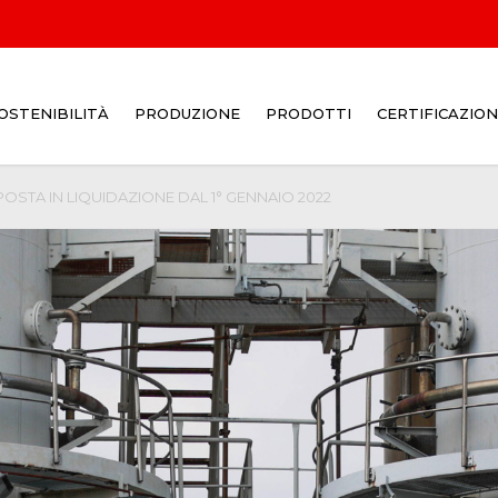
OSTENIBILITÀ
PRODUZIONE
PRODOTTI
CERTIFICAZION
DALLE MATERIE PRIME AI
POSTA IN LIQUIDAZIONE DAL 1° GENNAIO 2022
PRODOTTI FINALI
DOVE FINISCE IL COKE DI
ITALIANA COKE?