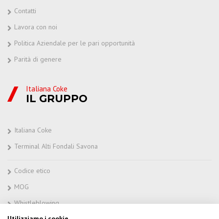
Contatti
Lavora con noi
Politica Aziendale per le pari opportunità
Parità di genere
Italiana Coke
IL GRUPPO
Italiana Coke
Terminal Alti Fondali Savona
Codice etico
MOG
Whistleblowing
Utilizziamo i cookie